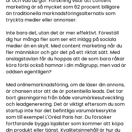
är och vad du gör. Forskning visar att content
marketing är så mycket som 62 procent billigare
än traditionella marknadsföringsalternativ som
tryckta medier eller annonser.
Inte bara det, utan det är mer effektivt. Föreställ
dig hur många fler som ser ett inlägg på sociala
medier än en skylt. Med content marketing når du
fler människor och gör det på ett riktat sätt. Med
anslagstavlan får du hoppas att de som bara råkar
köra förbi också hamnar i din målgrupp, men vad är
oddsen egentligen?
Med onlinemarknadsföring, om de läser din annons,
är chansen stor att de är potentiella leads. Det tar
bort gissningarna från både varumärkesutveckling
och leadgenerering. Det är viktigt eftersom du som
startup inte har det befintliga varumärkesrykte
som till exempel L'Oréal Paris har. Du försöker
fortfarande bygga lojalister som kommer att köpa
din produkt eller tjänst. Kvalitetsinnehåll är hur du